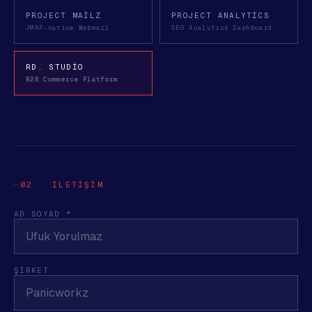
PROJECT MAILZ
PROJECT ANALYTICS
JMAP-native Webmail
SEO Analytics Dashboard
RD. STUDIO
B2B Commerce Platform
02 · İLETIŞIM
AD SOYAD *
ŞİRKET