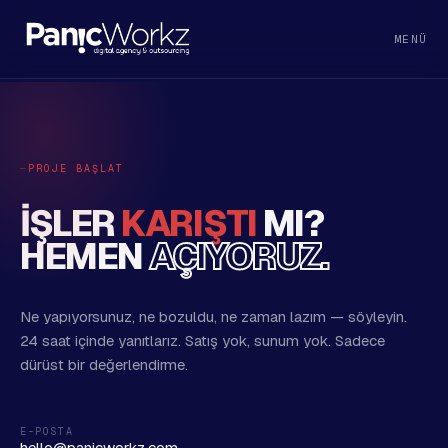
MENÜ
PROJE BAŞLAT
İŞLER
KARIŞTI
MI?
HEMEN
AÇIYORUZ.
Ne yapıyorsunuz, ne bozuldu, ne zaman lazım — söyleyin.
24 saat içinde yanıtlarız. Satış yok, sunum yok. Sadece
dürüst bir değerlendirme.
E-POSTA
hello@panicworkz.com