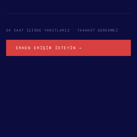
24 SAAT IÇINDE YANITLARIZ · TAAHHÜT GEREKMEZ
ERKEN ERIŞIM İSTEYIN →