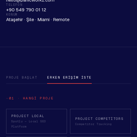
TELEFON
+90 549 790 01 12
KONUM
Ataşehir · Şile · Miami · Remote
PROJE BAŞLAT
ERKEN ERIŞIM İSTE
01 · HANGI PROJE
PROJECT LOCAL
PROJECT COMPETITORS
Spotly — Local SEO
Competitor Tracking
Platform