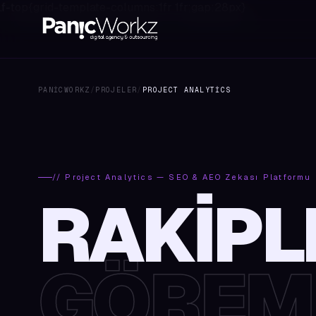
.f-top{grid-template-columns:1fr 1fr;gap:28px}
PANICWORKZ
/
PROJELER
/
PROJECT ANALYTICS
// Project Analytics — SEO & AEO Zekası Platformu
RAKIPL
GÖREME