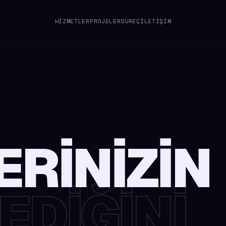
HIZMETLER
PROJELER
SÜREÇ
İLETIŞIM
ERINIZIN
DIĞINI