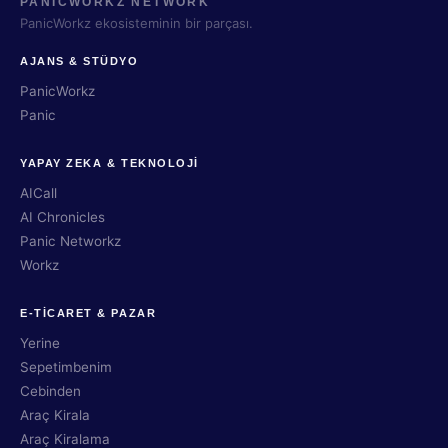
PANİCWORKZ NETWORK
PanicWorkz ekosisteminin bir parçası.
AJANS & STÜDYO
PanicWorkz
Panic
YAPAY ZEKA & TEKNOLOJİ
AICall
AI Chronicles
Panic Networkz
Workz
E-TİCARET & PAZAR
Yerine
Sepetimbenim
Cebinden
Araç Kirala
Araç Kiralama