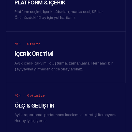
PLATFORM & İÇERIK
Platform seçimi, içerik sütunları, marka sesi, KPI'lar.
Önümüzdeki 12 ay için yol haritanız.
/03 · Create
İÇERIK ÜRETIMI
Aylık içerik takvimi, oluşturma, zamanlama. Herhangi bir
şey yayına girmeden önce onaylarsınız.
/04 · Optimize
ÖLÇ & GELIŞTIR
Aylık raporlama, performans incelemesi, strateji iterasyonu.
Her ay iyileşiyoruz.