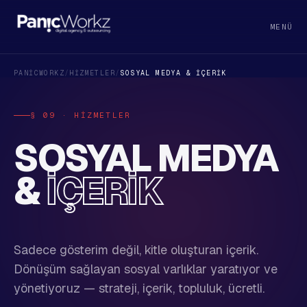
MENÜ
PANICWORKZ
/
HIZMETLER
/
SOSYAL MEDYA & İÇERIK
§ 09 · HIZMETLER
SOSYAL MEDYA
&
İÇERIK
Sadece gösterim değil, kitle oluşturan içerik.
Dönüşüm sağlayan sosyal varlıklar yaratıyor ve
yönetiyoruz — strateji, içerik, topluluk, ücretli.