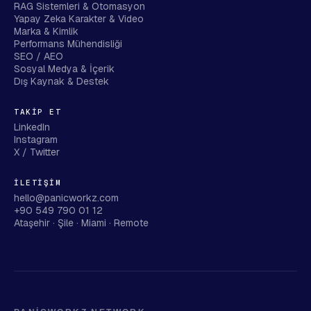
RAG Sistemleri & Otomasyon
Yapay Zeka Karakter & Video
Marka & Kimlik
Performans Mühendisliği
SEO / AEO
Sosyal Medya & İçerik
Dış Kaynak & Destek
TAKIP ET
LinkedIn
Instagram
X / Twitter
İLETIŞIM
hello@panicworkz.com
+90 549 790 01 12
Ataşehir · Şile · Miami · Remote