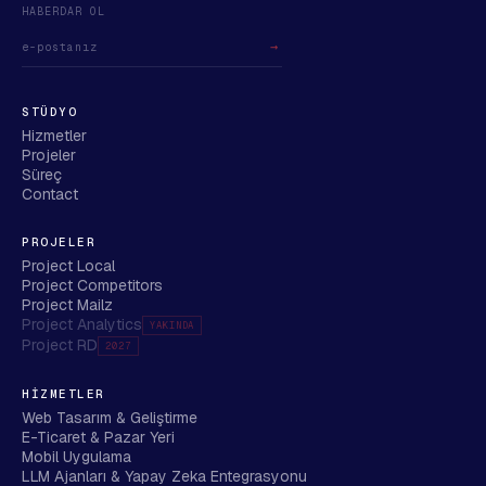
HABERDAR OL
→
STÜDYO
Hizmetler
Projeler
Süreç
Contact
PROJELER
Project Local
Project Competitors
Project Mailz
Project Analytics
YAKINDA
Project RD
2027
HIZMETLER
Web Tasarım & Geliştirme
E-Ticaret & Pazar Yeri
Mobil Uygulama
LLM Ajanları & Yapay Zeka Entegrasyonu