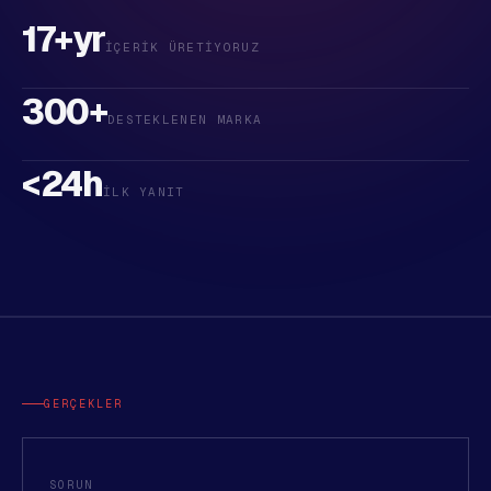
17+yr
İÇERIK ÜRETIYORUZ
300+
DESTEKLENEN MARKA
<24h
İLK YANIT
GERÇEKLER
SORUN