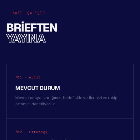
NASIL ÇALIŞIR
BRIEFTEN
YAYINA
/01 · Audit
MEVCUT DURUM
Mevcut sosyal varlığınızı, hedef kitle verilerinizi ve rakip
ortamını denetliyoruz.
/02 · Strategy