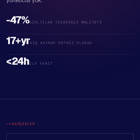
yöneticisi yok.
-47%
AZALTILAN TEDARIKÇI MALIYETI
17+yr
DIŞ KAYNAK ORTAĞI OLARAK
<24h
İLK YANIT
GERÇEKLER