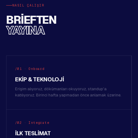
NASIL ÇALIŞIR
BRIEFTEN
YAYINA
/01 · Onboard
EKIP & TEKNOLOJI
Erişim alıyoruz, dökümanları okuyoruz, standup'a
katılıyoruz. Birinci hafta yapmadan önce anlamak üzerine.
/02 · Integrate
İLK TESLIMAT