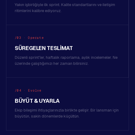
Yakın işbirliğiyle ilk sprint. Kalite standartlarını ve iletişim
ritimlerini kalibre ediyoruz.
/03 · Operate
SÜREGELEN TESLIMAT
Düzenli sprint'ler, haftalık raporlama, aylık incelemeler. Ne
üzerinde çalıştığımızı her zaman bilirsiniz.
/04 · Evolve
BÜYÜT & UYARLA
Ekip bileşimi ihtiyaçlarınızla birlikte gelişir. Bir lansman için
büyütün, sakin dönemlerde küçültün.