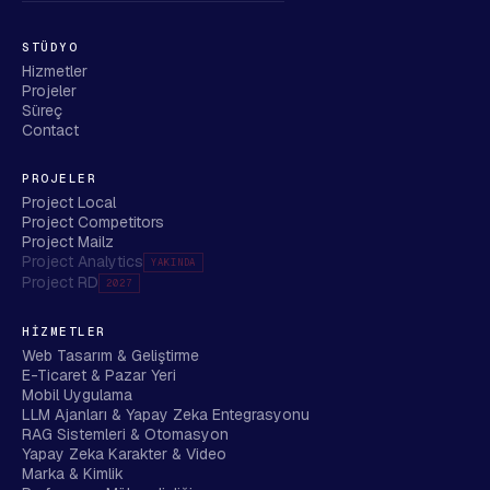
STÜDYO
Hizmetler
Projeler
Süreç
Contact
PROJELER
Project Local
Project Competitors
Project Mailz
Project Analytics
YAKINDA
Project RD
2027
HIZMETLER
Web Tasarım & Geliştirme
E-Ticaret & Pazar Yeri
Mobil Uygulama
LLM Ajanları & Yapay Zeka Entegrasyonu
RAG Sistemleri & Otomasyon
Yapay Zeka Karakter & Video
Marka & Kimlik