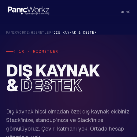
MENÜ
PANICWORKZ
/
HIZMETLER
/
DIŞ KAYNAK & DESTEK
§ 10 · HIZMETLER
DIŞ KAYNAK
&
DESTEK
Dış kaynak hissi olmadan özel dış kaynak ekibiniz.
Stack'inize, standup'ınıza ve Slack'inize
gömülüyoruz. Çeviri katmanı yok. Ortada hesap