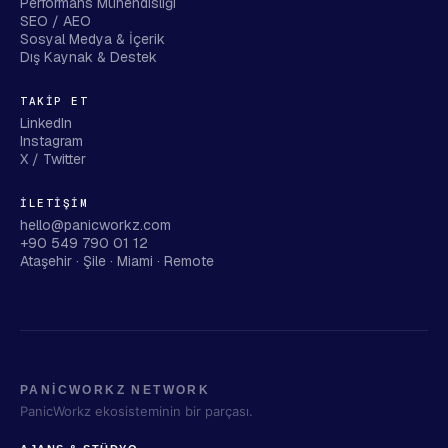
Performans Mühendisliği
SEO / AEO
Sosyal Medya & İçerik
Dış Kaynak & Destek
TAKIP ET
LinkedIn
Instagram
X / Twitter
İLETIŞIM
hello@panicworkz.com
+90 549 790 01 12
Ataşehir · Şile · Miami · Remote
PANİCWORKZ NETWORK
PanicWorkz ekosisteminin bir parçası.