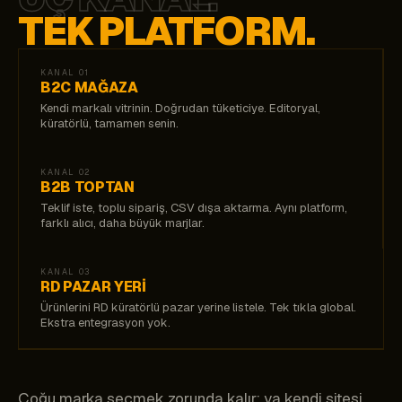
TEK PLATFORM.
KANAL 01
B2C MAĞAZA
Kendi markalı vitrinin. Doğrudan tüketiciye. Editoryal,
küratörlü, tamamen senin.
KANAL 02
B2B TOPTAN
Teklif iste, toplu sipariş, CSV dışa aktarma. Aynı platform,
farklı alıcı, daha büyük marjlar.
KANAL 03
RD PAZAR YERI
Ürünlerini RD küratörlü pazar yerine listele. Tek tıkla global.
Ekstra entegrasyon yok.
Çoğu marka seçmek zorunda kalır: ya kendi sitesi,