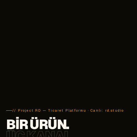
// Project RD — Ticaret Platformu · Canlı: rd.studio
BIR ÜRÜN.
ÜÇ KANAL.