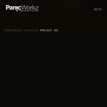
.f-top{grid-template-columns:1fr 1fr;gap:28px}
MENÜ
PANICWORKZ
/
PROJELER
/
PROJECT RD