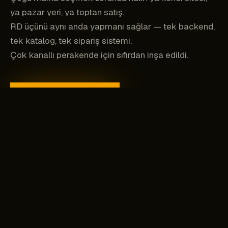
ya pazar yeri, ya toptan satış.
RD üçünü aynı anda yapmanı sağlar — tek backend,
tek katalog, tek sipariş sistemi.
Çok kanallı perakende için sıfırdan inşa edildi.
VISIT RD.STUDIO →
Şimdi canlı · Satıcılara açık
// Fikir
TEK KANAL SEÇMEK